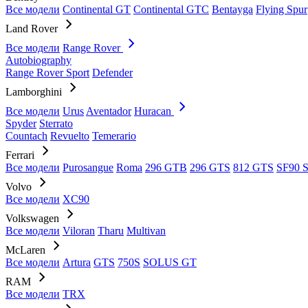
Все модели
Continental GT
Continental GTC
Bentayga
Flying Spur
Land Rover
Все модели
Range Rover
Autobiography
Range Rover Sport
Defender
Lamborghini
Все модели
Urus
Aventador
Huracan
Spyder
Sterrato
Countach
Revuelto
Temerario
Ferrari
Все модели
Purosangue
Roma
296 GTB
296 GTS
812 GTS
SF90 S
Volvo
Все модели
XC90
Volkswagen
Все модели
Viloran
Tharu
Multivan
McLaren
Все модели
Artura
GTS
750S
SOLUS GT
RAM
Все модели
TRX