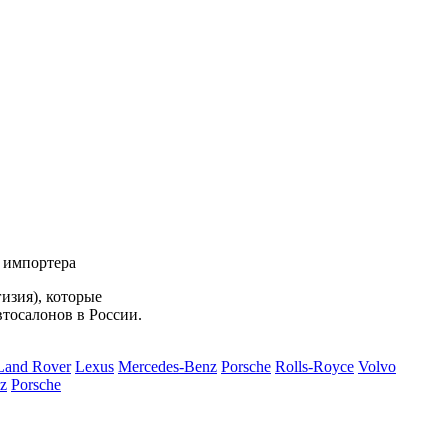
 импортера
изия), которые
втосалонов в России.
Land Rover
Lexus
Mercedes-Benz
Porsche
Rolls-Royce
Volvo
z
Porsche