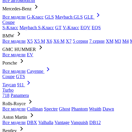
Все автомобили
Mercedes-Benz
Все модели
G-Класс
GLS
Maybach GLS
GLE
Coupe
S-Класс
Maybach S-Класс
GT
V-Класс
EQV
EQS
BMW
Все модели
X5
X5 M
X6
X6 M
X7
5 серии
7 серии
XM
M3
M4
GMC HUMMER
Все модели
EV
Porsche
Все модели
Cayenne
Coupe
GTS
Taycan
911
Turbo
718
Panamera
Rolls-Royce
Все модели
Cullinan
Spectre
Ghost
Phantom
Wraith
Dawn
Aston Martin
Все модели
DBX
Valhalla
Vantage
Vanquish
DB12
Bentley