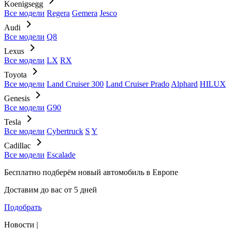
Koenigsegg
Все модели
Regera
Gemera
Jesco
Audi
Все модели
Q8
Lexus
Все модели
LX
RX
Toyota
Все модели
Land Cruiser 300
Land Cruiser Prado
Alphard
HILUX
Genesis
Все модели
G90
Tesla
Все модели
Cybertruck
S
Y
Cadillac
Все модели
Escalade
Бесплатно подберём
новый автомобиль в Европе
Доставим до вас от 5 дней
Подобрать
Новости |