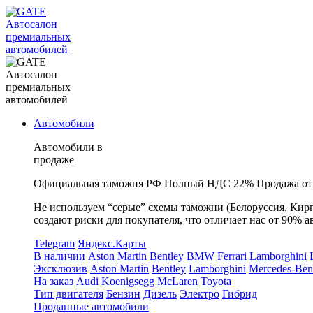
Автосалон
премиальных
автомобилей
Автосалон
премиальных
автомобилей
Автомобили
Автомобили в
продаже
Официальная таможня РФ
Полный НДС 22%
Продажа от
Не используем “серые” схемы таможни (Белоруссия, Кирг
создают риски для покупателя, что отличает нас от 90% а
Telegram
Яндекс.Карты
В наличии
Aston Martin
Bentley
BMW
Ferrari
Lamborghini
Эксклюзив
Aston Martin
Bentley
Lamborghini
Mercedes-Ben
На заказ
Audi
Koenigsegg
McLaren
Toyota
Тип двигателя
Бензин
Дизель
Электро
Гибрид
Проданные автомобили