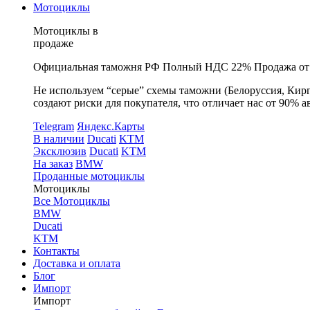
Мотоциклы
Мотоциклы в
продаже
Официальная таможня РФ
Полный НДС 22%
Продажа от
Не используем “серые” схемы таможни (Белоруссия, Кирг
создают риски для покупателя, что отличает нас от 90% а
Telegram
Яндекс.Карты
В наличии
Ducati
KTM
Эксклюзив
Ducati
KTM
На заказ
BMW
Проданные мотоциклы
Мотоциклы
Все Мотоциклы
BMW
Ducati
KTM
Контакты
Доставка и оплата
Блог
Импорт
Импорт