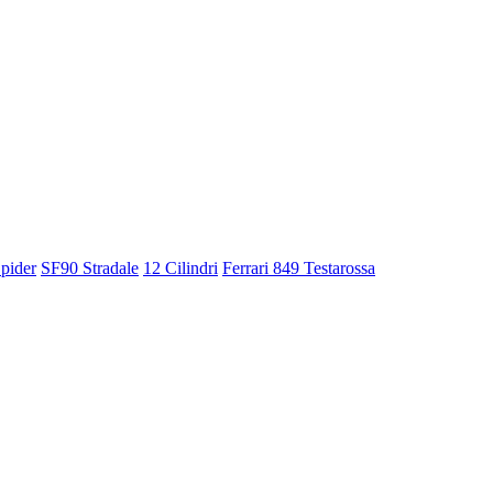
pider
SF90 Stradale
12 Cilindri
Ferrari 849 Testarossa