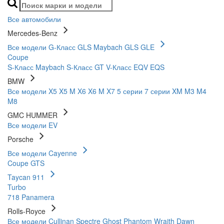
Все автомобили
Mercedes-Benz
Все модели
G-Класс
GLS
Maybach GLS
GLE
Coupe
S-Класс
Maybach S-Класс
GT
V-Класс
EQV
EQS
BMW
Все модели
X5
X5 M
X6
X6 M
X7
5 серии
7 серии
XM
M3
M4
M8
GMC HUMMER
Все модели
EV
Porsche
Все модели
Cayenne
Coupe
GTS
Taycan
911
Turbo
718
Panamera
Rolls-Royce
Все модели
Cullinan
Spectre
Ghost
Phantom
Wraith
Dawn