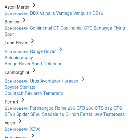
Aston Martin
Все модели
DBX
Valhalla
Vantage
Vanquish
DB12
Bentley
Все модели
Continental GT
Continental GTC
Bentayga
Flying
Spur
Land Rover
Все модели
Range Rover
Autobiography
Range Rover Sport
Defender
Lamborghini
Все модели
Urus
Aventador
Huracan
Spyder
Sterrato
Countach
Revuelto
Temerario
Ferrari
Все модели
Purosangue
Roma
296 GTB
296 GTS
812 GTS
SF90 Spider
SF90 Stradale
12 Cilindri
Ferrari 849 Testarossa
Volvo
Все модели
XC90
Volkswagen