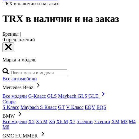
TRX в наличии и на заказ
TRX в наличии и на заказ
Бренды |
0
предложений
Марка и модель
Все автомобили
Mercedes-Benz
Все модели
G-Класс
GLS
Maybach GLS
GLE
Coupe
S-Класс
Maybach S-Класс
GT
V-Класс
EQV
EQS
BMW
Все модели
X5
X5 M
X6
X6 M
X7
5 серии
7 серии
XM
M3
M4
M8
GMC HUMMER