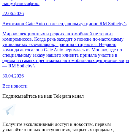
нашу философию.
22.06.2026
Автосалон Gate Auto на легендарном аукционе RM Sotheby’s
Мир коллекционных и редких автомобилей не терпит
компромиссов. Когда речь заходит о поиске по-настоящему
уникальных экземпляров, границы стираются. Недавно
команда автосалона Gate Auto вернулась из Монако, где по
специальному заказу нашего клиента приняла участие в
одном из самых престижных автомобильных аукционов мира
— RM Sotheby’s.
30.04.2026
Все новости
Подписывайтесь на наш Telegram канал
Получите эксклюзивный доступ к новостям, первым
узнавайте о новых поступлениях, закрытых продажах,