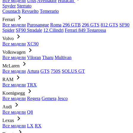
Все модели
Urus
Aventador
Huracan
Spyder
Sterrato
Countach
Revuelto
Temerario
Ferrari
Все модели
Purosangue
Roma
296 GTB
296 GTS
812 GTS
SF90
Spider
SF90 Stradale
12 Cilindri
Ferrari 849 Testarossa
Volvo
Все модели
XC90
Volkswagen
Все модели
Viloran
Tharu
Multivan
McLaren
Все модели
Artura
GTS
750S
SOLUS GT
RAM
Все модели
TRX
Koenigsegg
Все модели
Regera
Gemera
Jesco
Audi
Все модели
Q8
Lexus
Все модели
LX
RX