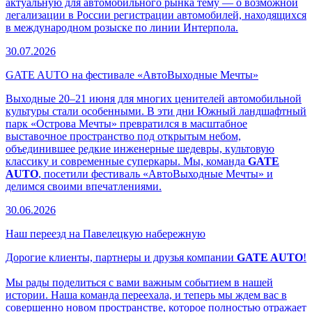
актуальную для автомобильного рынка тему — о возможной
легализации в России регистрации автомобилей, находящихся
в международном розыске по линии Интерпола.
30.07.2026
GATE AUTO на фестивале «АвтоВыходные Мечты»
Выходные 20–21 июня для многих ценителей автомобильной
культуры стали особенными. В эти дни Южный ландшафтный
парк «Острова Мечты» превратился в масштабное
выставочное пространство под открытым небом,
объединившее редкие инженерные шедевры, культовую
классику и современные суперкары. Мы, команда
GATE
AUTO
, посетили фестиваль «АвтоВыходные Мечты» и
делимся своими впечатлениями.
30.06.2026
Наш переезд на Павелецкую набережную
Дорогие клиенты, партнеры и друзья компании
GATE AUTO
!
Мы рады поделиться с вами важным событием в нашей
истории. Наша команда переехала, и теперь мы ждем вас в
совершенно новом пространстве, которое полностью отражает