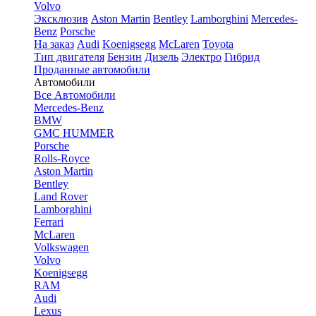
Volvo
Эксклюзив
Aston Martin
Bentley
Lamborghini
Mercedes-
Benz
Porsche
На заказ
Audi
Koenigsegg
McLaren
Toyota
Тип двигателя
Бензин
Дизель
Электро
Гибрид
Проданные автомобили
Автомобили
Все Автомобили
Mercedes-Benz
BMW
GMC HUMMER
Porsche
Rolls-Royce
Aston Martin
Bentley
Land Rover
Lamborghini
Ferrari
McLaren
Volkswagen
Volvo
Koenigsegg
RAM
Audi
Lexus