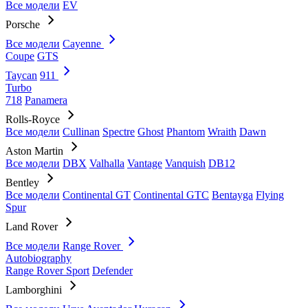
Все модели
EV
Porsche
Все модели
Cayenne
Coupe
GTS
Taycan
911
Turbo
718
Panamera
Rolls-Royce
Все модели
Cullinan
Spectre
Ghost
Phantom
Wraith
Dawn
Aston Martin
Все модели
DBX
Valhalla
Vantage
Vanquish
DB12
Bentley
Все модели
Continental GT
Continental GTC
Bentayga
Flying
Spur
Land Rover
Все модели
Range Rover
Autobiography
Range Rover Sport
Defender
Lamborghini