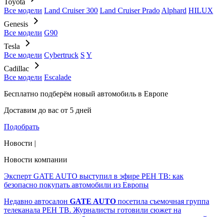
Toyota
Все модели
Land Cruiser 300
Land Cruiser Prado
Alphard
HILUX
Genesis
Все модели
G90
Tesla
Все модели
Cybertruck
S
Y
Cadillac
Все модели
Escalade
Бесплатно подберём
новый автомобиль в Европе
Доставим до вас от 5 дней
Подобрать
Новости |
Новости компании
Эксперт GATE AUTO выступил в эфире РЕН ТВ: как
безопасно покупать автомобили из Европы
Недавно автосалон
GATE AUTO
посетила съемочная группа
телеканала РЕН ТВ. Журналисты готовили сюжет на