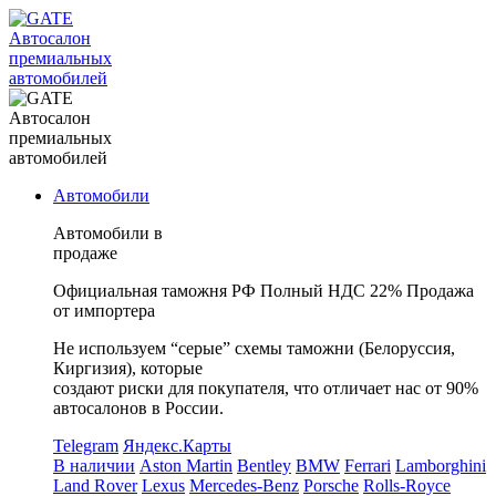
Автосалон
премиальных
автомобилей
Автосалон
премиальных
автомобилей
Автомобили
Автомобили в
продаже
Официальная таможня РФ
Полный НДС 22%
Продажа
от импортера
Не используем “серые” схемы таможни (Белоруссия,
Киргизия), которые
создают риски для покупателя, что отличает нас от 90%
автосалонов в России.
Telegram
Яндекс.Карты
В наличии
Aston Martin
Bentley
BMW
Ferrari
Lamborghini
Land Rover
Lexus
Mercedes-Benz
Porsche
Rolls-Royce