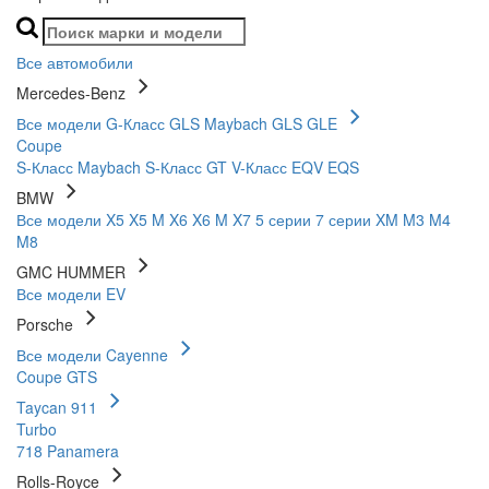
Все автомобили
Mercedes-Benz
Все модели
G-Класс
GLS
Maybach GLS
GLE
Coupe
S-Класс
Maybach S-Класс
GT
V-Класс
EQV
EQS
BMW
Все модели
X5
X5 M
X6
X6 M
X7
5 серии
7 серии
XM
M3
M4
M8
GMC HUMMER
Все модели
EV
Porsche
Все модели
Cayenne
Coupe
GTS
Taycan
911
Turbo
718
Panamera
Rolls-Royce