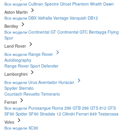
Все модели
Cullinan
Spectre
Ghost
Phantom
Wraith
Dawn
Aston Martin
Все модели
DBX
Valhalla
Vantage
Vanquish
DB12
Bentley
Все модели
Continental GT
Continental GTC
Bentayga
Flying
Spur
Land Rover
Все модели
Range Rover
Autobiography
Range Rover Sport
Defender
Lamborghini
Все модели
Urus
Aventador
Huracan
Spyder
Sterrato
Countach
Revuelto
Temerario
Ferrari
Все модели
Purosangue
Roma
296 GTB
296 GTS
812 GTS
SF90 Spider
SF90 Stradale
12 Cilindri
Ferrari 849 Testarossa
Volvo
Все модели
XC90