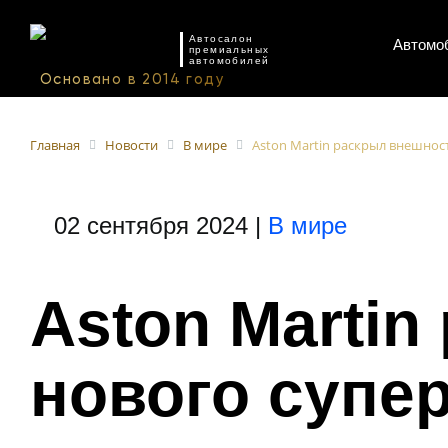
Автосалон
Автомо
премиальных
автомобилей
Aston Martin раскрыл внешност
Главная
Новости
В мире
02 сентября 2024 |
В мире
Aston Marti
нового супер