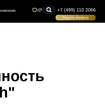
+7 (499) 110 2066
 компании
Задать вопрос
билей
реимущества
мпорта с GATE
билей
еализованные
роекты
билей
астые вопросы
фициальная
билей
аможня
овости
шность
тзывы
ортфолио
h"