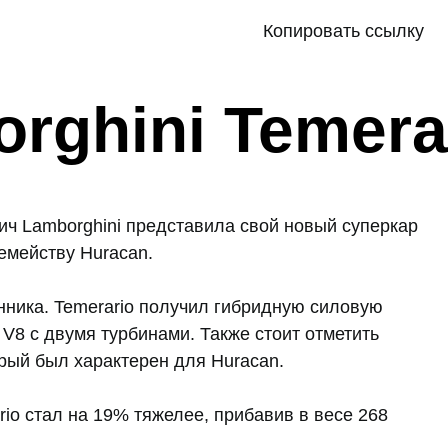
Копировать ссылку
rghini Temera
ич Lamborghini представила свой новый суперкар
емейству Huracan.
нника. Temerario получил гибридную силовую
V8 с двумя турбинами. Также стоит отметить
орый был характерен для Huracan.
io стал на 19% тяжелее, прибавив в весе 268