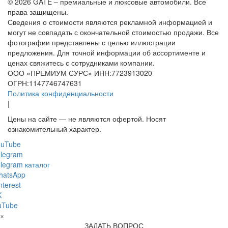
© 2026 GATE – премиальные и люксовые автомобили. Все
права защищены.
Сведения о стоимости являются рекламной информацией и
могут не совпадать с окончательной стоимостью продажи. Все
фотографии представлены с целью иллюстрации
предложения. Для точной информации об ассортименте и
ценах свяжитесь с сотрудниками компании.
ООО «ПРЕМИУМ СУРС» ИНН:7723913020
ОГРН:1147746747631
Политика конфиденциальности
|
Цены на сайте — не являются офертой. Носят
ознакомительный характер.
ouTube
legram
legram каталог
hatsApp
nterest
K
uTube
×
ЗАДАТЬ ВОПРОС