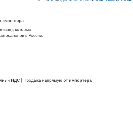
т импортера
гизия), которые
автосалонов в России.
олный
НДС
| Продажа напрямую от
импортера