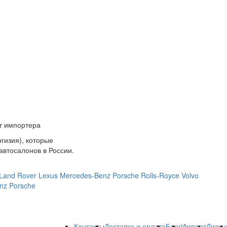
т импортера
гизия), которые
автосалонов в России.
Land Rover
Lexus
Mercedes-Benz
Porsche
Rolls-Royce
Volvo
nz
Porsche
Контакты
Доставка и оплата
Блог
Импорт
Лизин