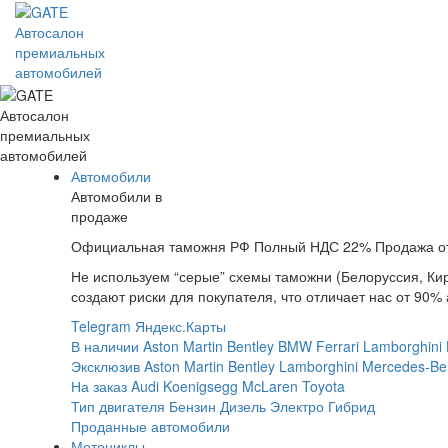
Автосалон
премиальных
автомобилей
Автосалон
премиальных
автомобилей
Автомобили
Автомобили в
продаже
Официальная таможня РФ
Полный НДС 22%
Продажа о
Не используем “серые” схемы таможни (Белоруссия, Кир
создают риски для покупателя, что отличает нас от 90% 
Telegram
Яндекс.Карты
В наличии
Aston Martin
Bentley
BMW
Ferrari
Lamborghini
Эксклюзив
Aston Martin
Bentley
Lamborghini
Mercedes-Be
На заказ
Audi
Koenigsegg
McLaren
Toyota
Тип двигателя
Бензин
Дизель
Электро
Гибрид
Проданные автомобили
Мотоциклы