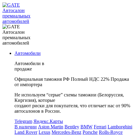
Автосалон
премиальных
автомобилей
Автосалон
премиальных
автомобилей
Автомобили
Автомобили в
продаже
Официальная таможня РФ
Полный НДС 22%
Продажа
от импортера
Не используем “серые” схемы таможни (Белоруссия,
Киргизия), которые
создают риски для покупателя, что отличает нас от 90%
автосалонов в России.
Telegram
Яндекс.Карты
В наличии
Aston Martin
Bentley
BMW
Ferrari
Lamborghini
Land Rover
Lexus
Mercedes-Benz
Porsche
Rolls-Royce