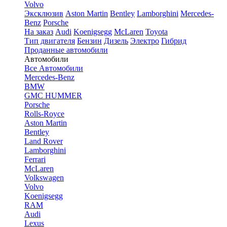
Volvo
Эксклюзив
Aston Martin
Bentley
Lamborghini
Mercedes-
Benz
Porsche
На заказ
Audi
Koenigsegg
McLaren
Toyota
Тип двигателя
Бензин
Дизель
Электро
Гибрид
Проданные автомобили
Автомобили
Все Автомобили
Mercedes-Benz
BMW
GMC HUMMER
Porsche
Rolls-Royce
Aston Martin
Bentley
Land Rover
Lamborghini
Ferrari
McLaren
Volkswagen
Volvo
Koenigsegg
RAM
Audi
Lexus