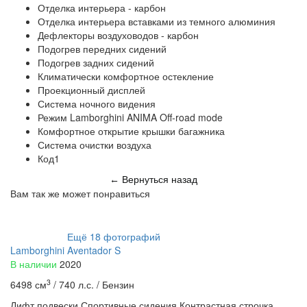
Отделка интерьера - карбон
Отделка интерьера вставками из темного алюминия
Дефлекторы воздуховодов - карбон
Подогрев передних сидений
Подогрев задних сидений
Климатически комфортное остекление
Проекционный дисплей
Система ночного видения
Режим Lamborghini ANIMA Off-road mode
Комфортное открытие крышки багажника
Система очистки воздуха
Код1
Вернуться назад
←
Вам так же может понравиться
Ещё
18
фотографий
Lamborghini Aventador S
В наличии
2020
3
6498 см
/
740 л.с. /
Бензин
⁠Лифт подвески
Спортивные сидения
Контрастная строчка