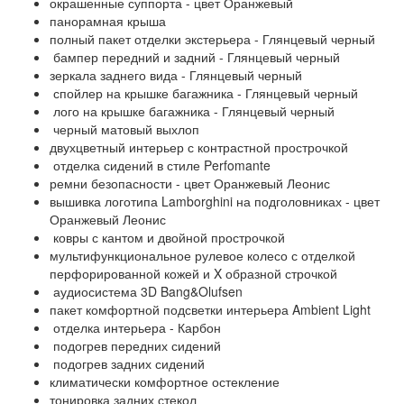
⁠⁠окрашенные суппорта - цвет Оранжевый
панорамная крыша
⁠⁠полный пакет отделки экстерьера - Глянцевый черный
⁠⁠бампер передний и задний - Глянцевый черный
зеркала заднего вида - Глянцевый черный
спойлер на крышке багажника - Глянцевый черный
⁠⁠лого на крышке багажника - Глянцевый черный
⁠⁠черный матовый выхлоп
⁠⁠двухцветный интерьер с контрастной прострочкой
отделка сидений в стиле Perfomante
⁠⁠ремни безопасности - цвет Оранжевый Леонис
⁠⁠вышивка логотипа Lamborghini на подголовниках - цвет
Оранжевый Леонис
ковры с кантом и двойной прострочкой
мультифункциональное рулевое колесо с отделкой
перфорированной кожей и X образной строчкой
⁠⁠аудиосистема 3D Bang&Olufsen
⁠⁠пакет комфортной подсветки интерьера Ambient Light
отделка интерьера - Карбон
⁠⁠подогрев передних сидений
подогрев задних сидений
⁠⁠климатически комфортное остекление
тонировка задних стекол