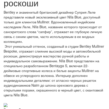
роскоши
Bentley и знаменитый британский дизайнер Суприя Леле
представили новый эксклюзивный цвет Nīla Blue, доступный
только для клиентов Mulliner. Вдохновленный индийским
наследием Леле, Nīla Blue, название которого происходит от
санскритского слова “сапфир”, отражает ее глубокую личную
связь с синим цветом, часто используемым в ее модных
коллекциях.
Этот уникальный оттенок, созданный в студии Bentley Mulliner
Bespoke, отражает слияние высокой моды и автомобильной
роскоши, демонстрируя мастерство ручной работы и
индивидуальное самовыражение. Nīla Blue представлен на
специально разработанном Bentayga S, включая 22-
дюймовые спортивные колеса и белые акценты Mulliner на
обвесе из углеродного волокна. Интерьер дополнен
индивидуальными деталями: от атласно-черных решеток
аудиодинамиков Naim до шпона орехового дерева с
открытыми порами, окрашенного в черный цвет, с окантовкой
цвета Nīla Blue.