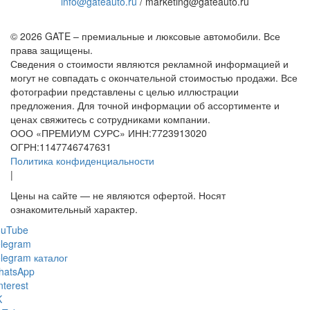
info@gateauto.ru
/ marketing@gateauto.ru
© 2026 GATE – премиальные и люксовые автомобили. Все
права защищены.
Сведения о стоимости являются рекламной информацией и
могут не совпадать с окончательной стоимостью продажи. Все
фотографии представлены с целью иллюстрации
предложения. Для точной информации об ассортименте и
ценах свяжитесь с сотрудниками компании.
ООО «ПРЕМИУМ СУРС» ИНН:7723913020
ОГРН:1147746747631
Политика конфиденциальности
|
Цены на сайте — не являются офертой. Носят
ознакомительный характер.
ouTube
legram
legram каталог
hatsApp
nterest
K