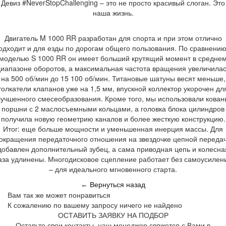
Девиз #NeverStopChallenging – это не просто красивый слоган. Это
наша жизнь.
Двигатель M 1000 RR разработан для спорта и при этом отлично
одходит и для езды по дорогам общего пользования. По сравнению
моделью S 1000 RR он имеет больший крутящий момент в средне
иапазоне оборотов, а максимальная частота вращения увеличила
на 500 об/мин до 15 100 об/мин. Титановые шатуны весят меньше,
толкатели клапанов уже на 1,5 мм, впускной коллектор укорочен дл
лучшенного смесеобразования. Кроме того, мы использовали кован
поршни с 2 маслосъемными кольцами, а головка блока цилиндров
получила новую геометрию каналов и более жесткую конструкцию.
Итог: еще больше мощности и уменьшенная инерция массы. Для
окращения передаточного отношения на звездочке цепной переда
добавлен дополнительный зубец, а сама приводная цепь и колесна
аза удлинены. Многодисковое сцепление работает без самоусилен
– для идеального мгновенного старта.
Вернуться назад
←
Вам так же может понравиться
К сожалению по вашему запросу ничего не найдено
ОСТАВИТЬ ЗАЯВКУ НА ПОДБОР
Оставьте свои контакты, наш менеджер свяжется с Вами в