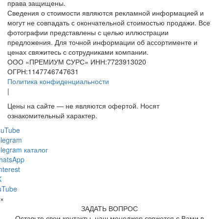
права защищены.
Сведения о стоимости являются рекламной информацией и
могут не совпадать с окончательной стоимостью продажи. Все
фотографии представлены с целью иллюстрации
предложения. Для точной информации об ассортименте и
ценах свяжитесь с сотрудниками компании.
ООО «ПРЕМИУМ СУРС» ИНН:7723913020
ОГРН:1147746747631
Политика конфиденциальности
|
Цены на сайте — не являются офертой. Носят
ознакомительный характер.
ouTube
legram
legram каталог
hatsApp
nterest
K
uTube
×
ЗАДАТЬ ВОПРОС
Оставьте свои контакты, наш менеджер свяжется с Вами в