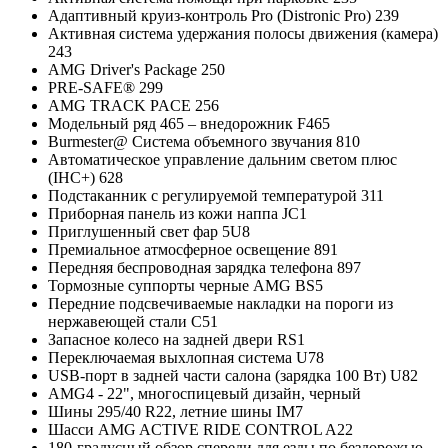
Адаптивный круиз-контроль Pro (Distronic Pro) 239
Активная система удержания полосы движения (камера)
243
AMG Driver's Package 250
PRE-SAFE® 299
AMG TRACK PACE 256
Модельный ряд 465 – внедорожник F465
Burmester@ Система объемного звучания 810
Автоматическое управление дальним светом плюс
(IHC+) 628
Подстаканник с регулируемой температурой 311
Приборная панель из кожи наппа JC1
Приглушенный свет фар 5U8
Премиальное атмосферное освещение 891
Передняя беспроводная зарядка телефона 897
Тормозные суппорты черные AMG BS5
Передние подсвечиваемые накладки на пороги из
нержавеющей стали C51
Запасное колесо на задней двери RS1
Переключаемая выхлопная система U78
USB-порт в задней части салона (зарядка 100 Вт) U82
AMG4 - 22", многоспицевый дизайн, черный
Шины 295/40 R22, летние шины IM7
Шасси AMG ACTIVE RIDE CONTROL A22
180-градусный обзор спереди для езды по бездорожью