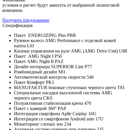
условия и расчет будут зависеть от выбранной лизинговой
компании.
Получить предложение
Спецификация
Пакет ENERGIZING Plus PBR
Рулевое колесо AMG Performance с отделкой кожей
наппа L6J
Кнопки управления на руле AMG (AMG Drive Unit) U88
Пакет AMG Night I P56
Пакет AMG Night II PAZ
Дизайн интерьера SUPERIOR Line P77
Ромбовидный дизайн S81
Автоматический контроль скорости 546
Пакет Комфорт PK1
MANUFAKTUR боковые ступеньки черного цвета T81
Специальные насадки выхлопной системы AMG
черного цвета CK0
Полуактивная стабилизация крена 470
Пакет с камерой 360° PA8
Интеграция смартфона Aplle Carplay 16U
Интеграция со смартфоном Android auto 17U
Мониторинг слепых зон 234
Активная система помощи при парковке 235