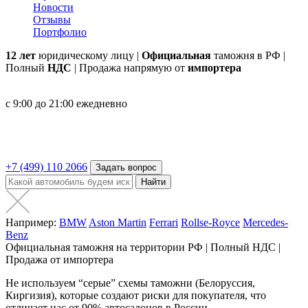
Новости
Отзывы
Портфолио
12 лет
юридическому лицу |
Официальная
таможня в РФ |
Полный
НДС
| Продажа напрямую от
импортера
с 9:00 до 21:00 ежедневно
+7 (499) 110 2066
Задать вопрос
Найти
Например:
BMW
Aston Martin
Ferrari
Rollse-Royce
Mercedes-
Benz
Официальная таможня на территории РФ | Полный НДС |
Продажа от импортера
Не используем “серые” схемы таможни (Белоруссия,
Киргизия), которые создают риски для покупателя, что
отличает нас от 90% автосалонов в России.