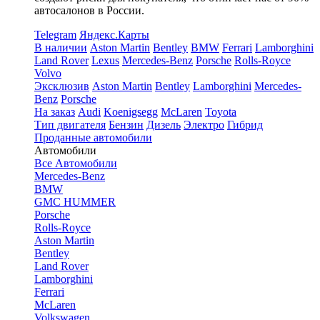
автосалонов в России.
Telegram
Яндекс.Карты
В наличии
Aston Martin
Bentley
BMW
Ferrari
Lamborghini
Land Rover
Lexus
Mercedes-Benz
Porsche
Rolls-Royce
Volvo
Эксклюзив
Aston Martin
Bentley
Lamborghini
Mercedes-
Benz
Porsche
На заказ
Audi
Koenigsegg
McLaren
Toyota
Тип двигателя
Бензин
Дизель
Электро
Гибрид
Проданные автомобили
Автомобили
Все Автомобили
Mercedes-Benz
BMW
GMC HUMMER
Porsche
Rolls-Royce
Aston Martin
Bentley
Land Rover
Lamborghini
Ferrari
McLaren
Volkswagen