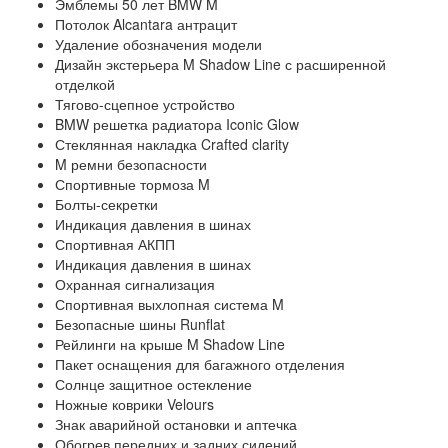
Эмблемы 50 лет BMW M
Потолок Alcantara антрацит
Удаление обозначения модели
Дизайн экстерьера M Shadow Line с расширенной
отделкой
Тягово-сцепное устройство
BMW решетка радиатора Iconic Glow
Стеклянная накладка Crafted clarity
M ремни безопасности
Спортивные тормоза M
Болты-секретки
Индикация давления в шинах
Спортивная АКПП
Индикация давления в шинах
Охранная сигнализация
Спортивная выхлопная система M
Безопасные шины Runflat
Рейлинги на крыше M Shadow Line
Пакет оснащения для багажного отделения
Солнце защитное остекление
Ножные коврики Velours
Знак аварийной остановки и аптечка
Обогрев передних и задних сидений