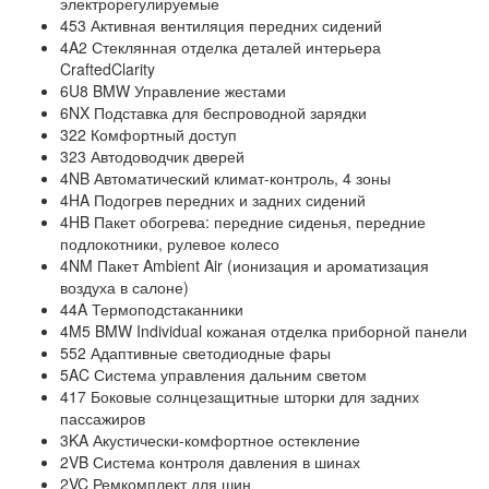
электрорегулируемые
453 Активная вентиляция передних сидений
4A2 Стеклянная отделка деталей интерьера
CraftedClarity
6U8 BMW Управление жестами
6NX Подставка для беспроводной зарядки
322 Комфортный доступ
323 Автодоводчик дверей
4NB Автоматический климат-контроль, 4 зоны
4HA Подогрев передних и задних сидений
4HB Пакет обогрева: передние сиденья, передние
подлокотники, рулевое колесо
4NM Пакет Ambient Air (ионизация и ароматизация
воздуха в салоне)
44A Термоподстаканники
4M5 BMW Individual кожаная отделка приборной панели
552 Адаптивные светодиодные фары
5AC Система управления дальним светом
417 Боковые солнцезащитные шторки для задних
пассажиров
3KA Акустически-комфортное остекление
2VB Система контроля давления в шинах
2VC Ремкомплект для шин