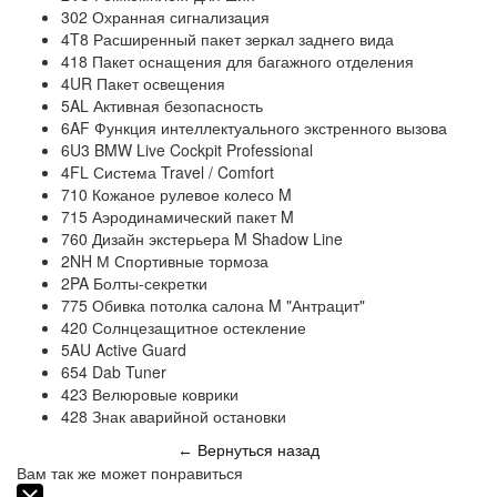
302 Охранная сигнализация
4T8 Расширенный пакет зеркал заднего вида
418 Пакет оснащения для багажного отделения
4UR Пакет освещения
5AL Активная безопасность
6AF Функция интеллектуального экстренного вызова
6U3 BMW Live Cockpit Professional
4FL Система Travel / Comfort
710 Кожаное рулевое колесо M
715 Аэродинамический пакет M
760 Дизайн экстерьера M Shadow Line
2NH М Спортивные тормоза
2PA Болты-секретки
775 Обивка потолка салона M "Антрацит"
420 Солнцезащитное остекление
5AU Active Guard
654 Dab Tuner
423 Велюровые коврики
428 Знак аварийной остановки
Вернуться назад
←
Вам так же может понравиться