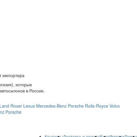
т импортера
гизия), которые
автосалонов в России.
Land Rover
Lexus
Mercedes-Benz
Porsche
Rolls-Royce
Volvo
nz
Porsche
Контакты
Доставка и оплата
Блог
Импорт
Лизин