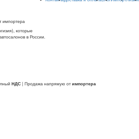
т импортера
гизия), которые
автосалонов в России.
олный
НДС
| Продажа напрямую от
импортера