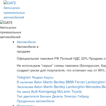
Автосалон
премиальных
автомобилей
Автосалон
премиальных
автомобилей
Автомобили
Автомобили в
продаже
Официальная таможня РФ
Полный НДС 22%
Продажа о
Не используем “серые” схемы таможни (Белоруссия, Кир
создают риски для покупателя, что отличает нас от 90% 
Telegram
Яндекс.Карты
В наличии
Aston Martin
Bentley
BMW
Ferrari
Lamborghini
Эксклюзив
Aston Martin
Bentley
Lamborghini
Mercedes-Be
На заказ
Audi
Koenigsegg
McLaren
Toyota
Тип двигателя
Бензин
Дизель
Электро
Гибрид
Проданные автомобили
Мотоциклы