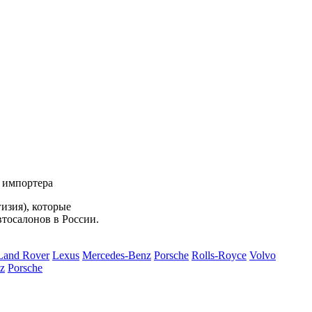
 импортера
изия), которые
втосалонов в России.
Land Rover
Lexus
Mercedes-Benz
Porsche
Rolls-Royce
Volvo
z
Porsche