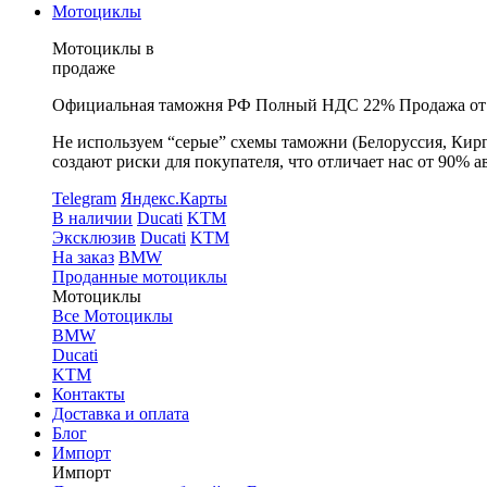
Мотоциклы
Мотоциклы в
продаже
Официальная таможня РФ
Полный НДС 22%
Продажа от
Не используем “серые” схемы таможни (Белоруссия, Кирг
создают риски для покупателя, что отличает нас от 90% а
Telegram
Яндекс.Карты
В наличии
Ducati
KTM
Эксклюзив
Ducati
KTM
На заказ
BMW
Проданные мотоциклы
Мотоциклы
Все Мотоциклы
BMW
Ducati
KTM
Контакты
Доставка и оплата
Блог
Импорт
Импорт